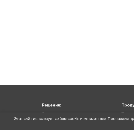
Решения:
Проду
Энергетика
Токар
Этот сайт использует файлы cookie и метаданные. Продолжая пр
Железная дорога
Фрезе
Авиастроение и космос
Инстр