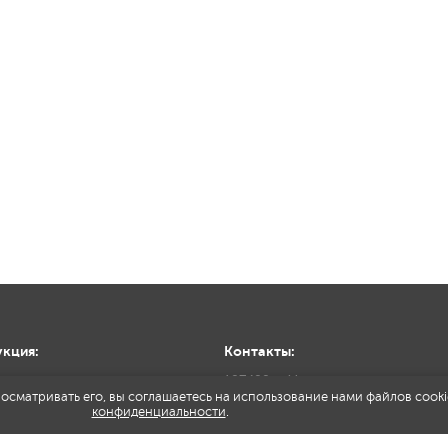
кция:
Контакты:
ная оснастка
127422, г.Москва, ул.
осматривать его, вы соглашаетесь на использование нами файлов cooki
Тимирязевская, д.1, стр.2
рная оснастка
конфиденциальности
.
+7 (499) 390-93-37
ументальная оснастка