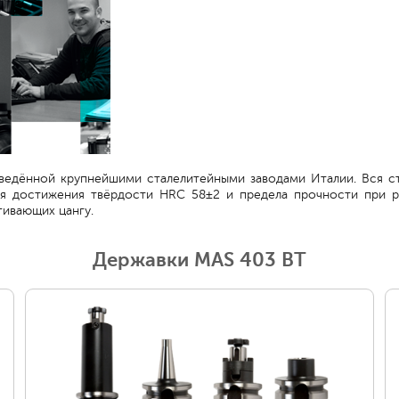
зведённой крупнейшими сталелитейными заводами Италии. Вся ст
для достижения твёрдости HRC 58±2 и предела прочности при 
гивающих цангу.
Державки MAS 403 BT