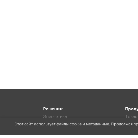
Решения:
Проду
Энергетика
Токар
Железная дорога
Фрезе
Этот сайт использует файлы cookie и метаданные. Продолжая пр
Авиастроение и космос
Инстр
Автомобилестроение
Набор