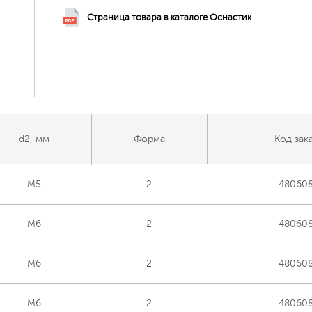
Страница товара в каталоге Оснастик
d2, мм
Форма
Код зак
M5
2
48060
M6
2
48060
M6
2
48060
M6
2
48060