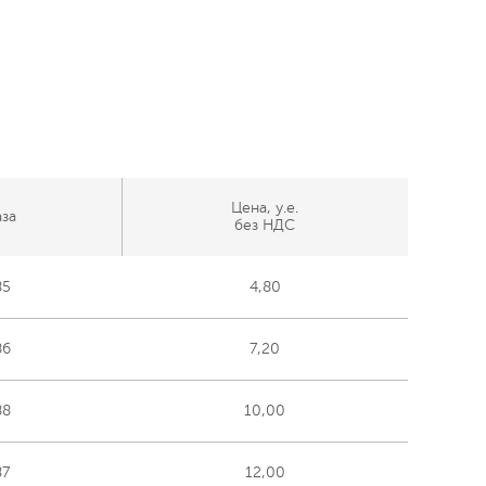
Цена, у.е.
аза
без НДС
85
4,80
86
7,20
88
10,00
87
12,00