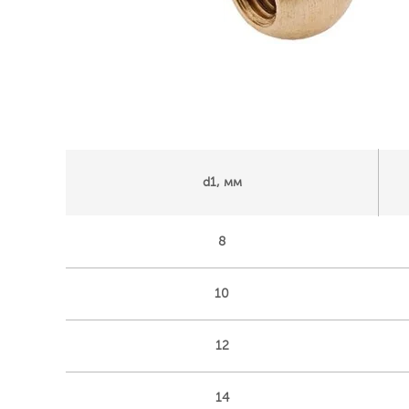
d1, мм
8
10
12
14