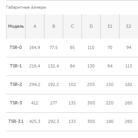
Габаритные азмеры:
Модель
A
B
C
D
E1
E2
TSR-0
164,9
77,5
65
110
70
94
TSR-1
216,4
132,4
84
130
64
113
TSR-2
294,2
192,2
102
205
150
182
TSR-3
412
277
135
300
220
260
TSR-3.1
425,3
292,3
133
300
180
260