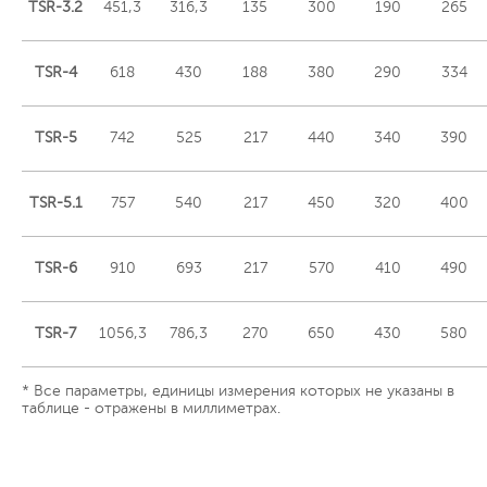
TSR-3.2
451,3
316,3
135
300
190
265
TSR-4
618
430
188
380
290
334
TSR-5
742
525
217
440
340
390
TSR-5.1
757
540
217
450
320
400
TSR-6
910
693
217
570
410
490
TSR-7
1056,3
786,3
270
650
430
580
* Все параметры, единицы измерения которых не указаны в
таблице - отражены в миллиметрах.