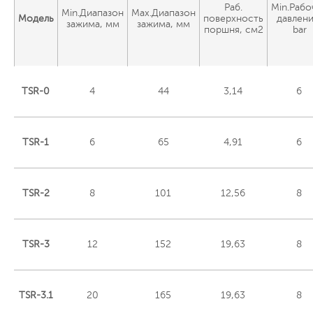
Раб.
Min.Рабо
Min.Диапазон
Max.Диапазон
Модель
поверхность
давлени
зажима, мм
зажима, мм
поршня, см2
bar
TSR-0
4
44
3,14
6
TSR-1
6
65
4,91
6
TSR-2
8
101
12,56
8
TSR-3
12
152
19,63
8
TSR-3.1
20
165
19,63
8