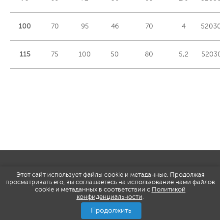
100
70
95
46
70
4
5203
115
75
100
50
80
5,2
5203
Copyright © 2012 - 2026 Оснастик. Все
Этот сайт использует файлы cookie и метаданные. Продолжая
права защищены
просматривать его, вы соглашаетесь на использование нами файлов
Политика конфиденциальности
cookie и метаданных в соответствии с
Политикой
Использование материалов osnastik.ru
конфиденциальности
.
без письменного разрешения
администрации сайта запрещено
Продолжить
согласно ст.146, п. 3 УК РФ