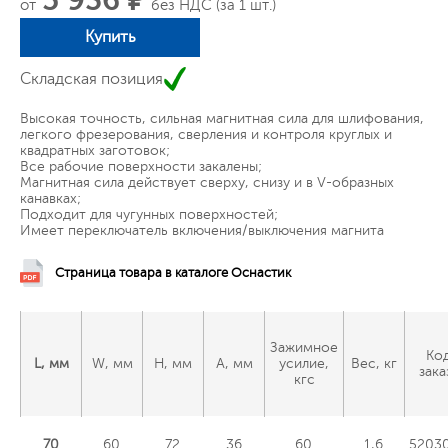
5 936 ₽
от
без НДС (за 1 шт.)
Купить
Складская позиция
Высокая точность, сильная магнитная сила для шлифования,
легкого фрезерования, сверления и контроля круглых и
квадратных заготовок;
Все рабочие поверхности закалены;
Магнитная сила действует сверху, снизу и в V-образных
канавках;
Подходит для чугунных поверхностей;
Имеет переключатель включения/выключения магнита
Страница товара в каталоге Оснастик
Зажимное
Ко
L, мм
W, мм
H, мм
A, мм
усилие,
Вес, кг
зака
кгс
70
60
72
36
60
1,6
5203